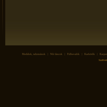
Medálok, talizmánok
|
Női láncok
|
Fülbevalók
|
Karkötők
|
Karpe
Szoftve