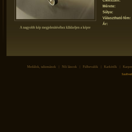
Cikkszám:
Mérete:
Súlya:
Választható fém:
Ár:
A nagyobb kép megjelenítéséhez klikkeljen a képre
Medálok, talizmánok
|
Női láncok
|
Fülbevalók
|
Karkötők
|
Karpe
Szoftve