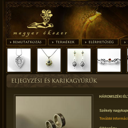
HÁROMSZÉKI ÉL
Székely nagykapu
További informác