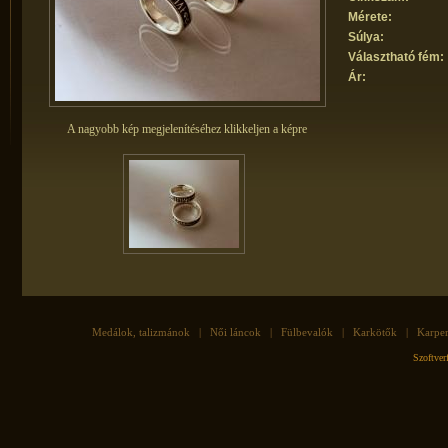
Mérete:
Súlya:
Választható fém:
Ár:
A nagyobb kép megjelenítéséhez klikkeljen a képre
Medálok, talizmánok
|
Női láncok
|
Fülbevalók
|
Karkötők
|
Karpe
Szoftve