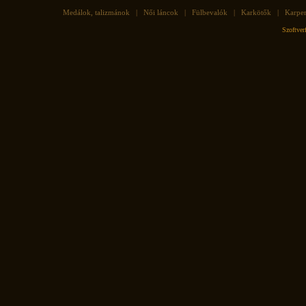
Medálok, talizmánok
|
Női láncok
|
Fülbevalók
|
Karkötők
|
Karpe
Szoftve