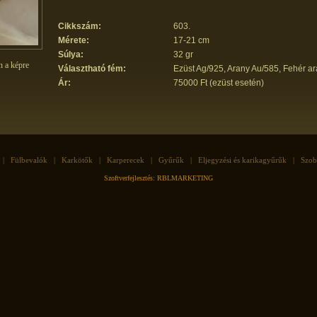
Cikkszám:
603.
Mérete:
17-21 cm
Súlya:
32 gr
n a képre
Választható fém:
Ezüst Ag/925, Arany Au/585, Fehér a
Ár:
75000 Ft (ezüst esetén)
|
Fülbevalók
|
Karkötők
|
Karperecek
|
Gyűrűk
|
Eljegyzési és karikagyűrűk
|
Szob
Szoftverfejlesztés: RBLMARKETING