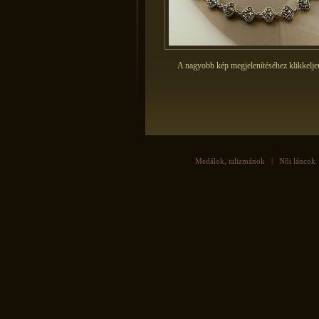
A nagyobb kép megjelenítéséhez klikkelje
Medálok, talizmánok
|
Női láncok