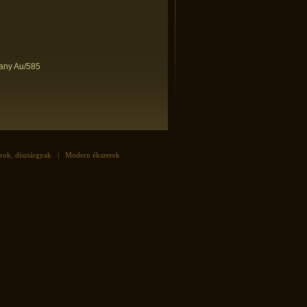
rany Au/585
rok, dísztárgyak
|
Modern ékszerek