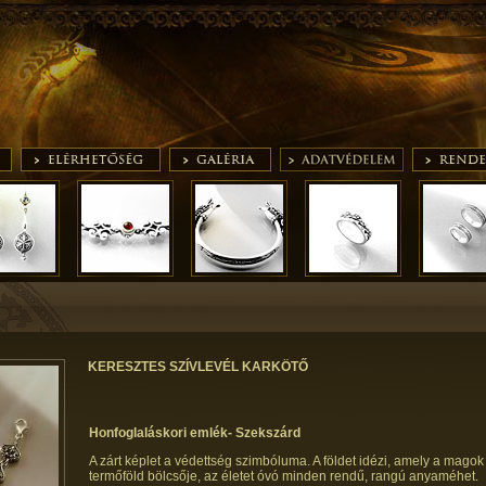
KERESZTES SZÍVLEVÉL KARKÖTŐ
Honfoglaláskori emlék- Szekszárd
A zárt képlet a védettség szimbóluma. A földet idézi, amely a magok
termőföld bölcsője, az életet óvó minden rendű, rangú anyaméhet.